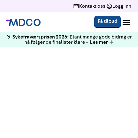
Kontakt oss
Logg inn
Få tilbud
🏅
Sykefraværsprisen 2026:
Blant mange gode bidrag er
nå følgende finalister klare -
Les mer →
BEDRIFTSHELSE­TJENESTE SIDEN 1990
Artikler