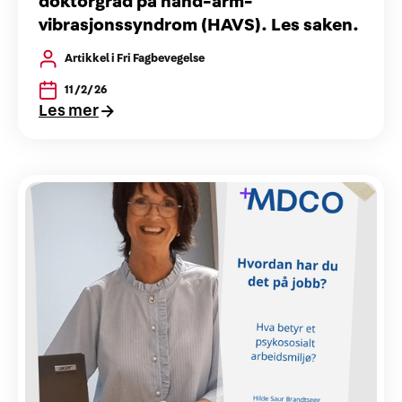
doktorgrad på hånd-arm-
vibrasjonssyndrom (HAVS). Les saken.
Artikkel i Fri Fagbevegelse
11/2/26
Les mer