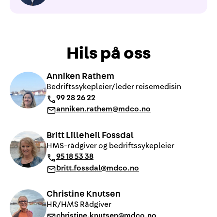
Hils på oss
Anniken Rathem
Bedriftssykepleier/leder reisemedisin
99 28 26 22
anniken.rathem@mdco.no
Britt Lilleheil Fossdal
HMS-rådgiver og bedriftssykepleier
95 18 53 38
britt.fossdal@mdco.no
Christine Knutsen
HR/HMS Rådgiver
christine.knutsen@mdco.no