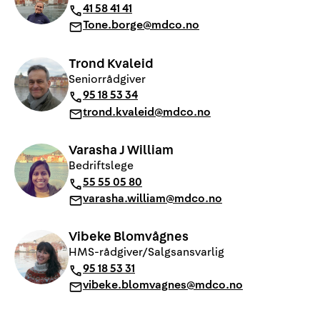
41 58 41 41
Tone.borge@mdco.no
Trond Kvaleid
Seniorrådgiver
95 18 53 34
trond.kvaleid@mdco.no
Varasha J William
Bedriftslege
55 55 05 80
varasha.william@mdco.no
Vibeke Blomvågnes
HMS-rådgiver/Salgsansvarlig
95 18 53 31
vibeke.blomvagnes@mdco.no