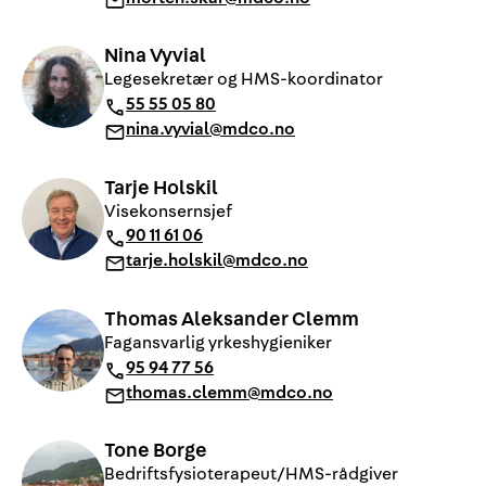
Nina Vyvial
Legesekretær og HMS-koordinator
55 55 05 80
nina.vyvial@mdco.no
Tarje Holskil
Visekonsernsjef
90 11 61 06
tarje.holskil@mdco.no
Thomas Aleksander Clemm
Fagansvarlig yrkeshygieniker
95 94 77 56
thomas.clemm@mdco.no
Tone Borge
Bedriftsfysioterapeut/HMS-rådgiver