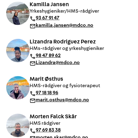
Kamilla Jansen
Yrkeshygieniker/HMS-rådgiver
93 67 91 47
kamilla.jansen@mdco.no
Lizandra Rodriguez Perez
HMs-rådgiver og yrkeshygieniker
98 47 89 62
Lizandra@mdco.no
Marit Østhus
HMS-rådgiver og fysioterapeut
97 18 18 96
marit.osthus@mdco.no
Morten Falck Skår
HMS rådgiver
97 69 83 38
morten.skar@mdco.no