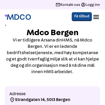
Kontakt oss
Logg inn
Få tilbud
Hjem
Avdelinger
Vestland
Bergen
Mdco
Bergen
Vi er tidligere Arsana dinHMS, nå Mdco
Bergen. Vi er en ledende
bedriftshelsetjeneste, med høy kompetanse
og et godt tverrfaglig miljø slik at vi kan hjelpe
deg og din organisasjon med å nå dine mål
innen HMS arbeidet.
Adresse
Strandgaten 14, 5013 Bergen