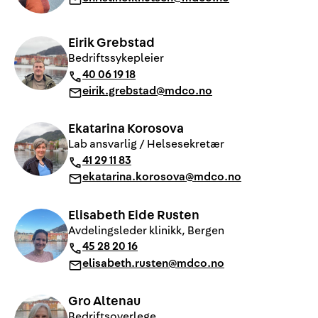
Eirik Grebstad
Bedriftssykepleier
40 06 19 18
eirik.grebstad@mdco.no
Ekatarina Korosova
Lab ansvarlig / Helsesekretær
41 29 11 83
ekatarina.korosova@mdco.no
Elisabeth Eide Rusten
Avdelingsleder klinikk, Bergen
45 28 20 16
elisabeth.rusten@mdco.no
Gro Altenau
Bedriftsoverlege