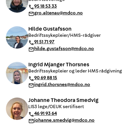
95 18 53 33
gro.altenau@mdco.no
Hilde Gustafsson
Bedriftssykepleier/HMS-rådgiver
91 51 71 97
hilde.gustafsson@mdco.no
Ingrid Mjanger Thorsnes
Bedriftssykepleier og leder HMS rådgivning
90 69 88 15
ingrid.thorsnes@mdco.no
Johanne Theodora Smedvig
LIS3 lege/OEUK sertifisert
46 91 93 64
johanne.smedvig@mdco.no