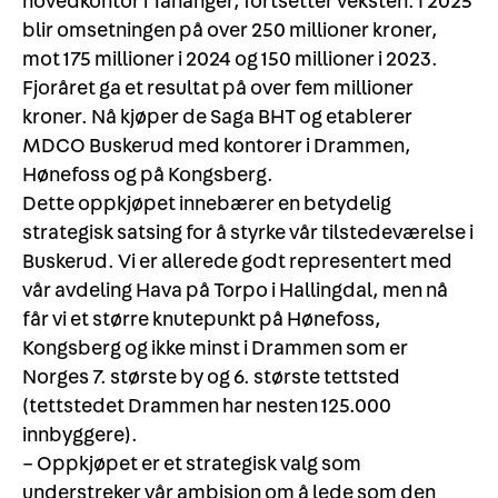
hovedkontor i Tananger, fortsetter veksten. I 2025
blir omsetningen på over 250 millioner kroner,
mot 175 millioner i 2024 og 150 millioner i 2023.
Fjoråret ga et resultat på over fem millioner
kroner. Nå kjøper de Saga BHT og etablerer
MDCO Buskerud med kontorer i Drammen,
Hønefoss og på Kongsberg.
Dette oppkjøpet innebærer en betydelig
strategisk satsing for å styrke vår tilstedeværelse i
Buskerud. Vi er allerede godt representert med
vår avdeling Hava på Torpo i Hallingdal, men nå
får vi et større knutepunkt på Hønefoss,
Kongsberg og ikke minst i Drammen som er
Norges 7. største by og 6. største tettsted
(tettstedet Drammen har nesten 125.000
innbyggere).
– Oppkjøpet er et strategisk valg som
understreker vår ambisjon om å lede som den