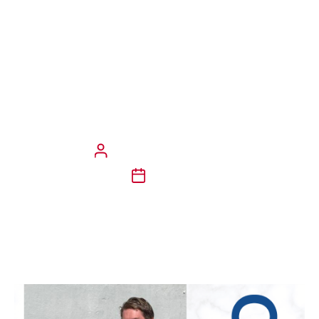
tilstedeværelse i Buskerud. Vi
er allerede godt representert
med avdelingen i Hallingdal,
men nå får vi et større
knutepunkt i Hønefoss,
Kongsberg og Drammen.
Pressemelding/Pål LIllebø
25/4/25