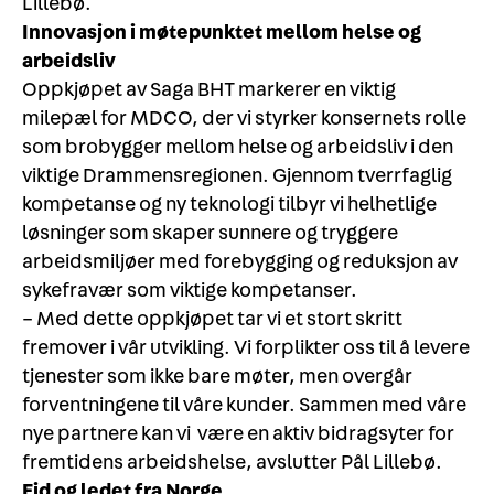
Lillebø.
Innovasjon i møtepunktet mellom helse og
arbeidsliv
Oppkjøpet av Saga BHT markerer en viktig
milepæl for MDCO, der vi styrker konsernets rolle
som brobygger mellom helse og arbeidsliv i den
viktige Drammensregionen. Gjennom tverrfaglig
kompetanse og ny teknologi tilbyr vi helhetlige
løsninger som skaper sunnere og tryggere
arbeidsmiljøer med forebygging og reduksjon av
sykefravær som viktige kompetanser.
– Med dette oppkjøpet tar vi et stort skritt
fremover i vår utvikling. Vi forplikter oss til å levere
tjenester som ikke bare møter, men overgår
forventningene til våre kunder. Sammen med våre
nye partnere kan vi være en aktiv bidragsyter for
fremtidens arbeidshelse, avslutter Pål Lillebø.
Eid og ledet fra Norge