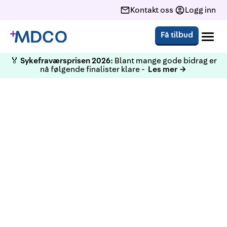
Kontakt oss
Logg inn
Få tilbud
🏅
Sykefraværsprisen 2026:
Blant mange gode bidrag er
nå følgende finalister klare -
Les mer →
MDCO kjøper Saga BHT! Dette
oppkjøpet innebærer en
betydelig strategisk satsing
for å styrke vår