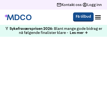
Kontakt oss
Logg inn
Få tilbud
🏅
Sykefraværsprisen 2026:
Blant mange gode bidrag er
nå følgende finalister klare -
Les mer →
BEDRIFTSHELSE­TJENESTE SIDEN 1990
Testing og smittevern