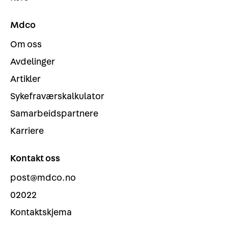
Mdco
Om oss
Avdelinger
Artikler
Sykefraværskalkulator
Samarbeidspartnere
Karriere
Kontakt oss
post@mdco.no
02022
Kontaktskjema