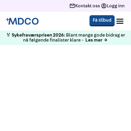
Kontakt oss
Logg inn
Få tilbud
🏅
Sykefraværsprisen 2026:
Blant mange gode bidrag er
nå følgende finalister klare -
Les mer →
Kvartsstøv – Den «usynlige»
helsefaren i bygg- og
anleggsbransjen! De minste
partiklene av kvartsstøv er så