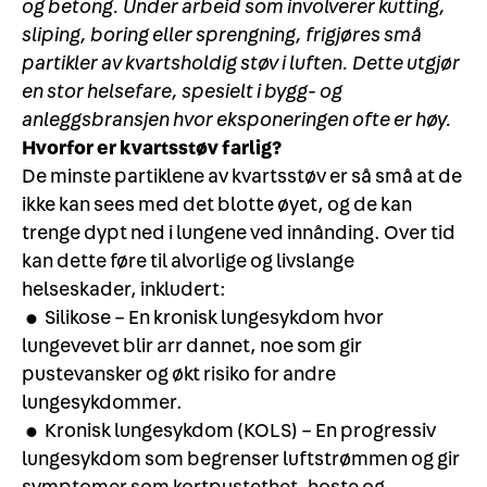
og betong. Under arbeid som involverer kutting,
sliping, boring eller sprengning, frigjøres små
partikler av kvartsholdig støv i luften. Dette utgjør
en stor helsefare, spesielt i bygg- og
anleggsbransjen hvor eksponeringen ofte er høy.
Hvorfor er kvartsstøv farlig?
De minste partiklene av kvartsstøv er så små at de
ikke kan sees med det blotte øyet, og de kan
trenge dypt ned i lungene ved innånding. Over tid
kan dette føre til alvorlige og livslange
helseskader, inkludert:
• Silikose – En kronisk lungesykdom hvor
lungevevet blir arr dannet, noe som gir
pustevansker og økt risiko for andre
lungesykdommer.
• Kronisk lungesykdom (KOLS) – En progressiv
lungesykdom som begrenser luftstrømmen og gir