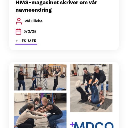
HMS-magasinet skriver om vår
navneendring
Pål Lillebø
3/2/25
+ LES MER