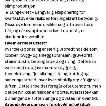
symptomer som kortpustethet, hoste og
slimproduksjon.
• Lungekreft – Langvarig eksponering for
kvartsstøv øker risikoen for lungekreft betydelig.
Disse sykdommene utvikler seg ofte over flere
tiår, og når symptomene først oppstår, er
skadene irreversible.
Hvem er mest utsatt?
Kvartseksponering er særlig utbredt hos de som
jobber i bygg- og anleggsbransjen, gruvedrift,
steinindustri, betongarbeid og riving. Dette kan
være med oppgaver som veibygging,
tunneldriving, fjellsikring, sliping, kutting og
saneringsarbeid, hvor kvartsholdig støv frigjøres i
luften. Dette arbeidet foregår ofte utendørs, men
det betyr ikke at risikoen er borte. Kvartsstøv kan
bli hengende i luften lenge og pustes inn over tid.
Arbeidsgivers ansvar: forebygging og tiltak