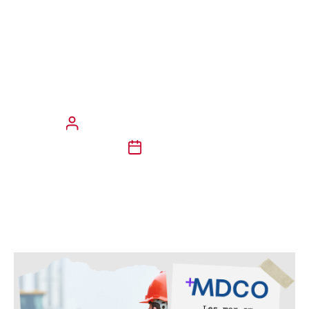
små at de ikke kan sees med
det blotte øyet, og de kan
trenge dypt ned i lungene ved
innånding. Over tid kan dette
føre til helseskader.
Rannveig Gundersen/Marit Nikolaisen
12/2/25