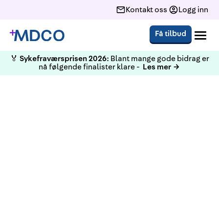
Kontakt oss
Logg inn
Få tilbud
🏅
Sykefraværsprisen 2026:
Blant mange gode bidrag er
nå følgende finalister klare -
Les mer →
BEDRIFTSHELSE­TJENESTE SIDEN 1990
Krisehåndtering