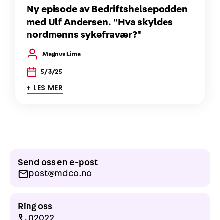
Ny episode av Bedriftshelsepodden
med Ulf Andersen. "Hva skyldes
nordmenns sykefravær?"
Magnus Lima
5/3/25
+ LES MER
Send oss en e-post
post@mdco.no
Ring oss
02022