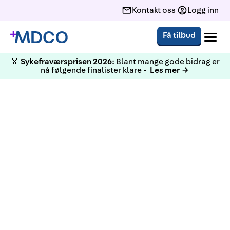
Kontakt oss
Logg inn
Få tilbud
🏅
Sykefraværsprisen 2026:
Blant mange gode bidrag er
nå følgende finalister klare -
Les mer →
Vår konsernsjef Pål Lillebø er
også styreleder i
Bedriftshelsetjenestens
bransjeforening. Her er en ny