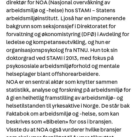
direktør for NOA (Nasjonal overvåkning av
arbeidsmiljø og -helse) hos STAMI – Statens
arbeidsmiljøinstitutt. Ljoså har en imponerende
bakgrunn som seksjonssjef i Direktoratet for
forvaltning og økonomistyring (DFØ) i Avdeling for
ledelse og kompetanseutvikling, og hun er
organisasjonspsykolog fra NTNU. Hun tok sin
doktorgrad ved STAMI i 2013, med fokus på
psykososiale arbeidsmiljøforhold og mentale
helseplager blant offshorearbeidere.
NOA er en sentral aktør som knytter sammen
statistikk, analyse og forskning på arbeidsmiljø for
å gi en helhetlig framstilling av arbeidsmiljø- og
helsetilstanden til yrkesaktive i Norge. De står bak
Faktabok om arbeidsmiljø og -helse, som kan
beskrives som «Bibelen» for oss i bransjen.
Visste du at NOA også vurderer hvilke bransjer