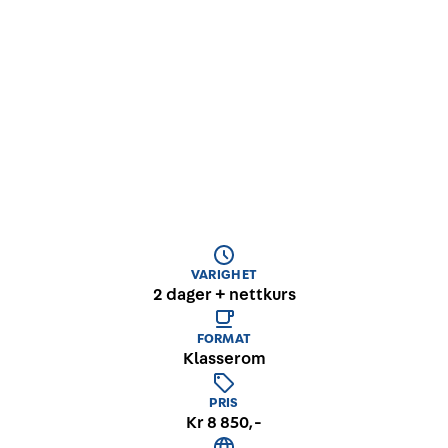
systematiske helse, miljø og sikkerhetsarbeidet.
Spillbasert e-læringskurs fra FIDL ca. 15 timer /
hjemmeoppgave ca. 4 timer / fysisk samling 2
dager.
VARIGHET
2 dager + nettkurs
FORMAT
Klasserom
PRIS
Kr 8 850,-