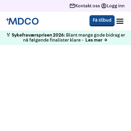
Kontakt oss
Logg inn
Få tilbud
🏅
Sykefraværsprisen 2026:
Blant mange gode bidrag er
nå følgende finalister klare -
Les mer →
KURS
HMS Grunnkurs, engelsk
språk (VO og AMU)
Vi tilbyr HMS grunnkurs (pliktig for VO og AMU).
Kurset gir kunnskap om grunnprinsippene i det