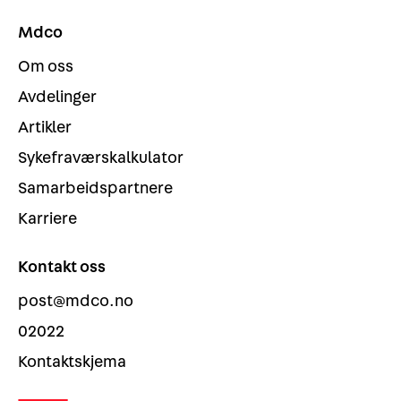
Mdco
Om oss
Avdelinger
Artikler
Sykefraværskalkulator
Samarbeidspartnere
Karriere
Kontakt oss
post@mdco.no
02022
Kontaktskjema