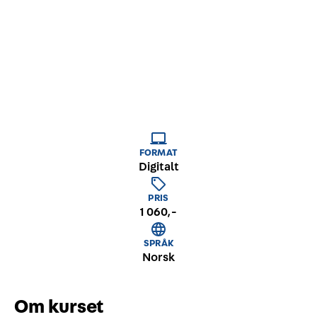
skal bidra til at deltakerne får teoretisk kunnskap
rundt førstehjelp.
FORMAT
Digitalt
PRIS
1 060,-
SPRÅK
Norsk
Om kurset