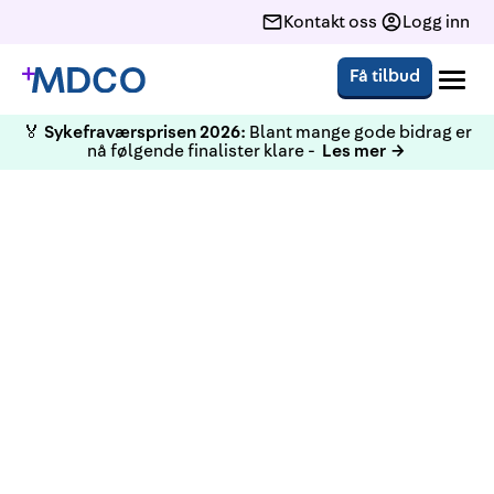
Kontakt oss
Logg inn
Få tilbud
🏅
Sykefraværsprisen 2026:
Blant mange gode bidrag er
nå følgende finalister klare -
Les mer →
KURS
Førstehjelp (e-læring)
Vi tilbyr digitale førstehjelpskurs. Må det en
ulykke til før vi skjønner viktigheten av å beherske
enkle og livreddende førstehjelpstiltak? Kurset