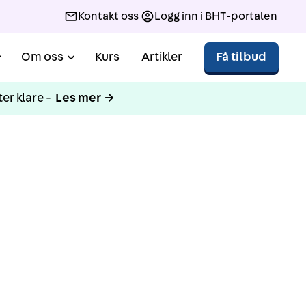
Kontakt oss
Logg inn i BHT-portalen
Om oss
Kurs
Artikler
Få tilbud
er klare -
Les mer →
else