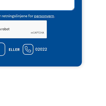
 retningslinjene for
personvern
.
02022
ELLER