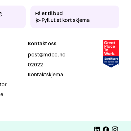
g
Få et tilbud
Fyll ut et kort skjema
Kontakt oss
post@mdco.no
02022
Kontaktskjema
tor
re