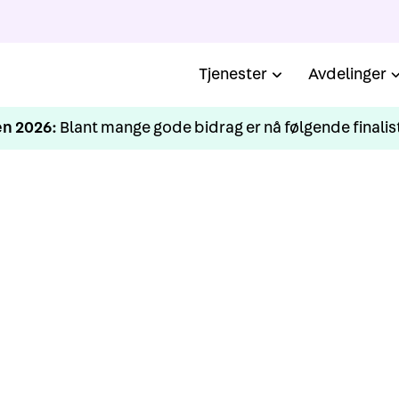
Tjenester
Avdelinger
n 2026:
Blant mange gode bidrag er nå følgende finalist
KURS
I Situasjonsbestemt led
ledertrening i Florø
SLII®. er verdens mest underviste ledelsesmodell.