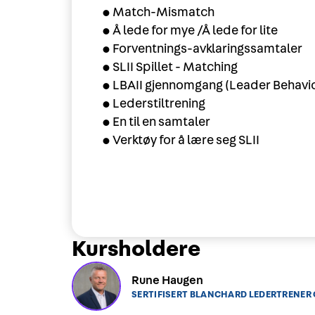
•Match-Mismatch
•Å lede for mye /Å lede for lite
•Forventnings-avklaringssamtaler
•SLII Spillet - Matching
•LBAII gjennomgang (Leader Behavior
•Lederstiltrening
•En til en samtaler
•Verktøy for å lære seg SLII
Kursholdere
Rune Haugen
SERTIFISERT BLANCHARD LEDERTRENER