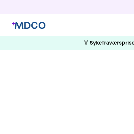
🏅
Sykefraværsprise
SLI