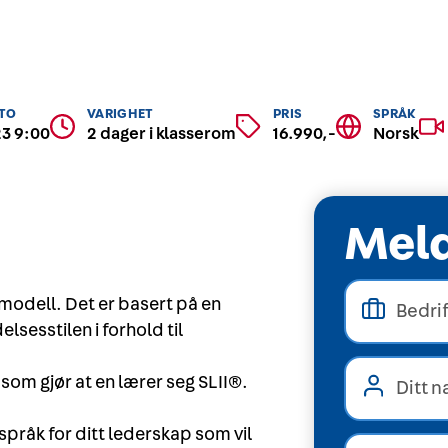
TO
VARIGHET
PRIS
SPRÅK
3 9:00
2 dager i klasserom
16.990,-
Norsk
Meld
modell. Det er basert på en
lsesstilen i forhold til
om gjør at en lærer seg SLII®.
språk for ditt lederskap som vil