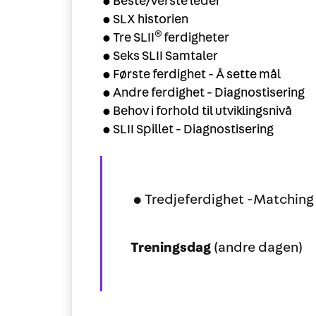
•Beste/verste leder
•SLX historien
®
•Tre SLII
ferdigheter
•Seks SLII Samtaler
•Første ferdighet - Å sette mål
•Andre ferdighet - Diagnostisering
•Behov i forhold til utviklingsnivå
•SLII Spillet - Diagnostisering
•Tredjeferdighet -Matching
Treningsdag
(andre dagen)