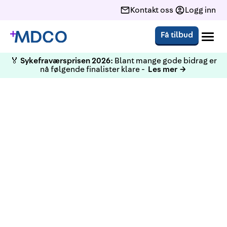
Kontakt oss
Logg inn
Få tilbud
🏅
Sykefraværsprisen 2026:
Blant mange gode bidrag er
nå følgende finalister klare -
Les mer →
KURS
Obligatorisk HMS for Ledere
Stavanger 11 Juni 2024
Kurset fokuserer på lederens ansvar og
muligheter knyttet til HMS. Kurset passer for