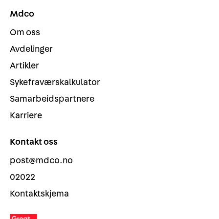
Mdco
Om oss
Avdelinger
Artikler
Sykefraværskalkulator
Samarbeidspartnere
Karriere
Kontakt oss
post@mdco.no
02022
Kontaktskjema