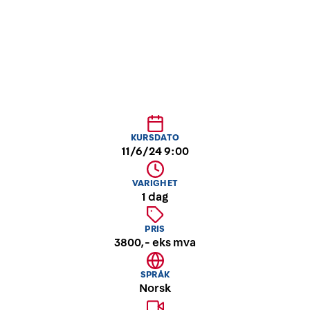
ledere på alle nivåer.
KURSDATO
11/6/24 9:00
VARIGHET
1 dag
PRIS
3800,- eks mva
SPRÅK
Norsk