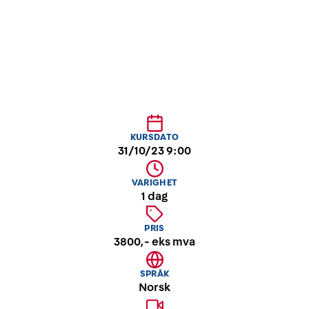
ledere på alle nivåer.
KURSDATO
31/10/23 9:00
VARIGHET
1 dag
PRIS
3800,- eks mva
SPRÅK
Norsk