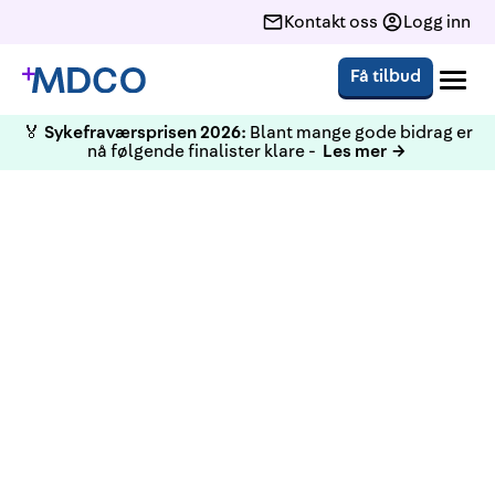
Kontakt oss
Logg inn
Få tilbud
🏅
Sykefraværsprisen 2026:
Blant mange gode bidrag er
nå følgende finalister klare -
Les mer →
KURS
Obligatorisk HMS for Ledere
Bergen 31 Oktober 2023
Kurset fokuserer på lederens ansvar og
muligheter knyttet til HMS. Kurset passer for