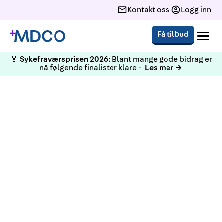
Kontakt oss
Logg inn
Få tilbud
🏅
Sykefraværsprisen 2026:
Blant mange gode bidrag er
nå følgende finalister klare -
Les mer →
KURS
MHU rapport- Teams opptak,
intern undervisning
Teams opptak fra intern undervisning innen MHU-
rapport.