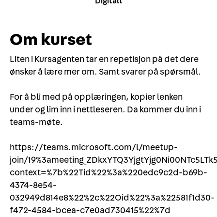
Digitalt
Om kurset
Liten i Kursagenten tar en repetisjon på det dere
ønsker å lære mer om. Samt svarer på spørsmål.
For å bli med på opplæringen, kopier lenken
under og lim inn i nettleseren. Da kommer du inn i
teams-møte.
https://teams.microsoft.com/l/meetup-
join/19%3ameeting_ZDkxYTQ3YjgtYjg0Ni00NTc5L
context=%7b%22Tid%22%3a%220edc9c2d-b69b-
4374-8e54-
032949d814e8%22%2c%22Oid%22%3a%22581f1d30-
f472-4584-bcea-c7e0ad730415%22%7d