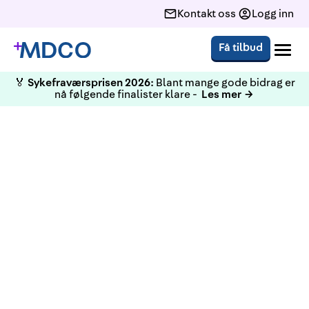
Kontakt oss
Logg inn
Få tilbud
🏅
Sykefraværsprisen 2026:
Blant mange gode bidrag er
nå følgende finalister klare -
Les mer →
KURS
Kursagenten Q&A
Liten i Kursagenten svarer på spørsmål rundt vårt
kurssystem. NB! Trenger ikke å melde dere på,
bruk teams-lenken under.