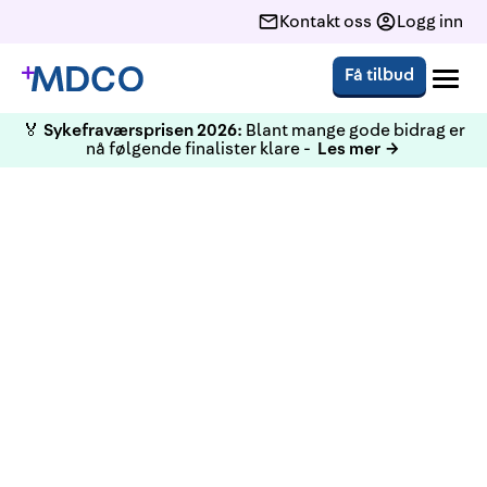
Kontakt oss
Logg inn
Få tilbud
🏅
Sykefraværsprisen 2026:
Blant mange gode bidrag er
nå følgende finalister klare -
Les mer →
KURS
HMS Lederkurs Bergen mars
2023
Kurset tilfredsstiller arbeidsmiljølovens krav om
opplæring innen HMS for bedriftens leder. Kurset