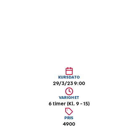
fokuserer på lederens ansvar og muligheter
knyttet til HMS. Kurset passer for ledere på alle
nivåer.
KURSDATO
29/3/23 9:00
VARIGHET
6 timer (Kl. 9 - 15)
PRIS
4900