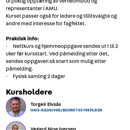
til pliktig opplæring av verneombud og
representanter i AMU.
Kurset passer også for ledere og tillitsvalgte og
andre med interesse for fagfeltet.
Praktisk info:
· Nettkurs og hjemmeoppgave sendes ut 1 til 2
uker før kursstart. Ved påmelding etter det,
sendes oppgaven så snart som mulig etter
påmelding.
· Fysisk samling 2 dager
Kursholdere
Torgeir Elvsås
HMS-RÅDGIVER/BEDRIFTSSYKEPLEIER
Vegard Moe Iversen