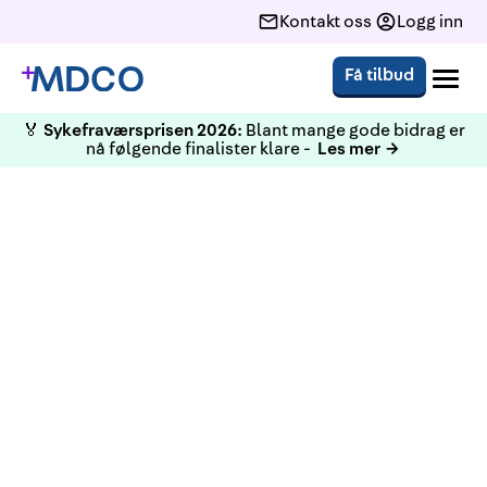
Kontakt oss
Logg inn
Få tilbud
🏅
Sykefraværsprisen 2026:
Blant mange gode bidrag er
nå følgende finalister klare -
Les mer →
KURS
HMS Grunnkurs Trondheim 17.
og 18. oktober 2024
Grunnkurs i helse-, miljø og sikkerhetsarbeid, 40-
timerskurset for verneombud og medlemmer av