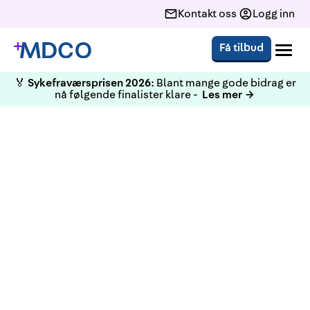
Kontakt oss
Logg inn
Få tilbud
🏅
Sykefraværsprisen 2026:
Blant mange gode bidrag er
nå følgende finalister klare -
Les mer →
KURS
HMS Grunnkurs Stavanger 8-9
Februar 2024 Ekstra kurs
grunnet stor pågang