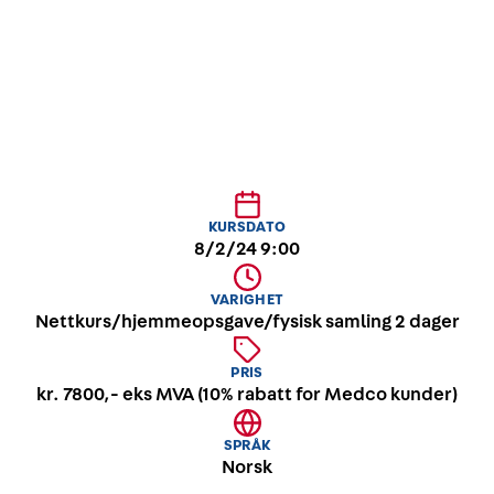
Grunnkurs i helse-, miljø og sikkerhetsarbeid, i
samarbeid med utvikling.org.
KURSDATO
8/2/24 9:00
VARIGHET
Nettkurs/hjemmeopsgave/fysisk samling 2 dager
PRIS
kr. 7800,- eks MVA (10% rabatt for Medco kunder)
SPRÅK
Norsk