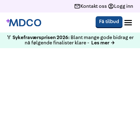
Kontakt oss
Logg inn
Få tilbud
🏅
Sykefraværsprisen 2026:
Blant mange gode bidrag er
nå følgende finalister klare -
Les mer →
KURS
HMS Grunnkurs Stavanger 2-3
april 2024
Grunnkurs i helse-, miljø og sikkerhetsarbeid, i
samarbeid med utvikling.org.