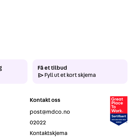
g
Få et tilbud
Fyll ut et kort skjema
Kontakt oss
post@mdco.no
02022
Kontaktskjema