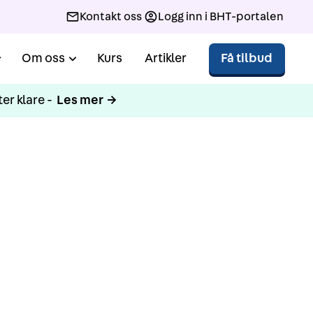
Kontakt oss
Logg inn i BHT-portalen
Om oss
Kurs
Artikler
Få tilbud
er klare -
Les mer →
e 1-2
ikling.org.