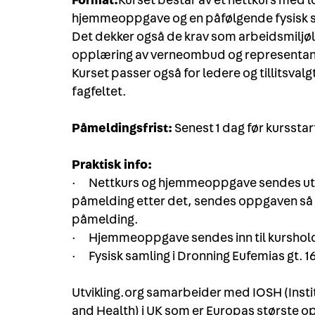
Format:
Kurset består av et nettkurs med lo
hjemmeoppgave og en påfølgende fysisk s
Det dekker også de krav som arbeidsmiljølov
opplæring av verneombud og representan
Kurset passer også for ledere og tillitsval
fagfeltet.
Påmeldingsfrist:
Senest 1 dag før kurssta
Praktisk info:
· Nettkurs og hjemmeoppgave sendes ut 1 ti
påmelding etter det, sendes oppgaven så 
påmelding.
· Hjemmeoppgave sendes inn til kurshold
· Fysisk samling i Dronning Eufemias gt. 1
Utvikling.org samarbeider med IOSH (Insti
and Health) i UK som er Europas største o