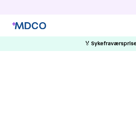
🏅
Sykefraværsprise
HMS 
Grunnkurs 