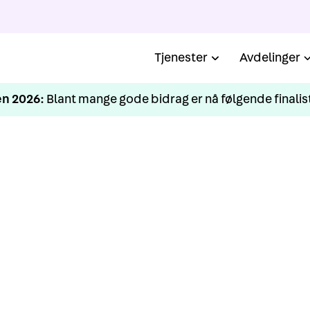
Tjenester
Avdelinger
n 2026:
Blant mange gode bidrag er nå følgende finalist
KURS
Grunnkurs Oslo Barcod
Februar 2024
i helse-, miljø og sikkerhetsarbeid, i samarbeid med utv