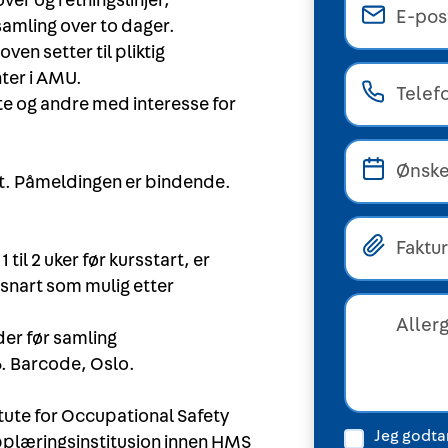
ver og retningslinjer,
amling over to dager.
en setter til pliktig
ter i AMU.
gte og andre med interesse for
rt. Påmeldingen er bindende.
l 2 uker før kursstart, er
snart som mulig etter
er før samling
6. Barcode, Oslo.
tute for Occupational Safety
Jeg godtar
pplæringsinstitusjon innen HMS