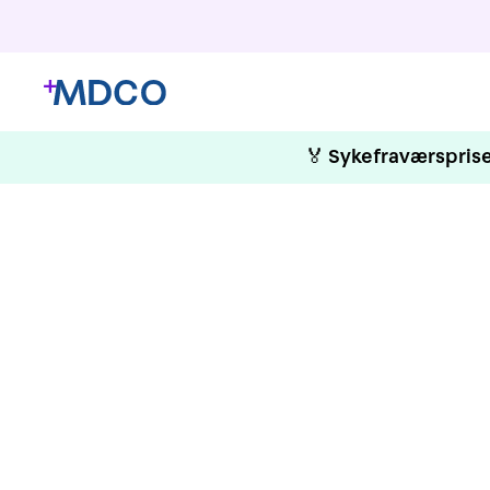
🏅
Sykefraværsprise
HMS 
Vi har gle