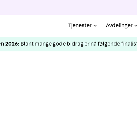
Tjenester
Avdelinger
n 2026:
Blant mange gode bidrag er nå følgende finalist
KURS
Grunnkurs Haugesund 
april 2024
den av å invitere til Grunnkurs i helse-, miljø og sikkerhe
samarbeid med utvikling.org.