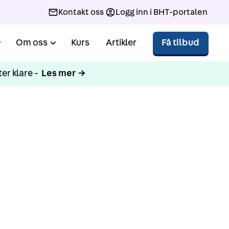
Kontakt oss
Logg inn i BHT-portalen
Om oss
Kurs
Artikler
Få tilbud
er klare -
Les mer →
16-17
tsarbeid, i