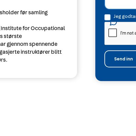
holder før samling
Jeg godtar
Institute for Occupational
s største
 har gjennom spennende
asjerte instruktører blitt
rs.