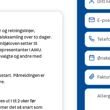
 og retningslinjer,
isksamling over to dager.
ljøloven setter til
epresentanter i AMU.
itsvalgte og andre med
rsstart. Påmeldingen er
re.
t 1 til 2 uker før
mmer det så snart som