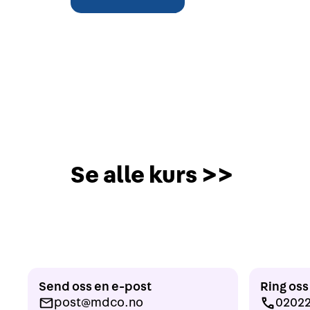
Se alle kurs >>
Send oss en e-post
Ring oss
post@mdco.no
0202