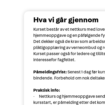
Hva vi går gjennom
Kurset består av et nettkurs med lover
hjemmeoppgave og en påfølgende fys
Det dekker også de krav som arbeidsmi
pliktigopplæring av verneombud og r
Kurset passer også for ledere og till
interessefor fagfeltet.
Påmeldingsfrist:
Senest 1 dag før ku
bindende. Forbehold om nok deltake
Praktisk info:
· Nettkurs og hjemmeoppgave sendes u
kursstart, er påmelding etter det ko