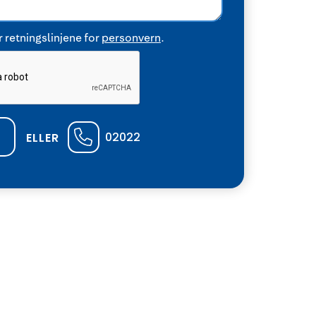
 retningslinjene for
personvern
.
02022
ELLER