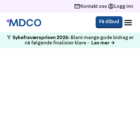
Kontakt oss
Logg inn
Få tilbud
🏅
Sykefraværsprisen 2026:
Blant mange gode bidrag er
nå følgende finalister klare -
Les mer →
KURS
HMS Grunnkurs Bergen 31.
oktober - 1. november 2023
Grunnkurs i helse-, miljø og sikkerhetsarbeid, i
samarbeid med utvikling.org.