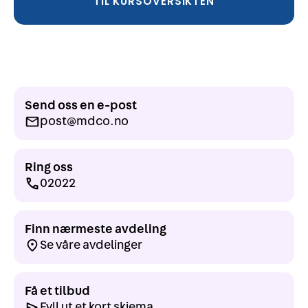
TIL KURSOVERSIKTEN
Send oss en e-post
post@mdco.no
Ring oss
02022
Finn nærmeste avdeling
Se våre avdelinger
Få et tilbud
Fyll ut et kort skjema