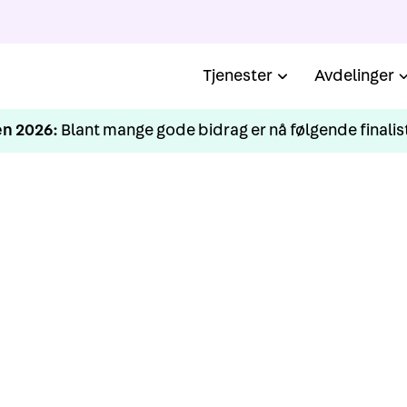
Tjenester
Avdelinger
n 2026:
Blant mange gode bidrag er nå følgende finalist
KURS
runnopplæring nytilsat
eidsmedisin/arbeidshel
juni 24