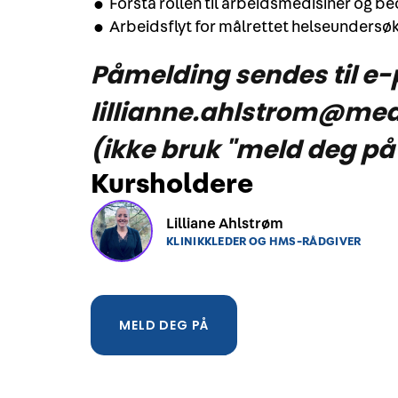
• Forstå rollen til arbeidsmedisiner og be
• Arbeidsflyt for målrettet helseundersø
Påmelding sendes til e-
lillianne.ahlstrom@me
(ikke bruk "meld deg på
Kursholdere
Lilliane Ahlstrøm
KLINIKKLEDER OG HMS-RÅDGIVER
MELD DEG PÅ