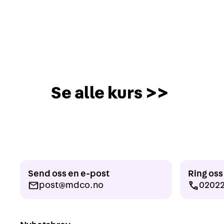
Se alle kurs >>
Send oss en e-post
Ring oss
post@mdco.no
0202