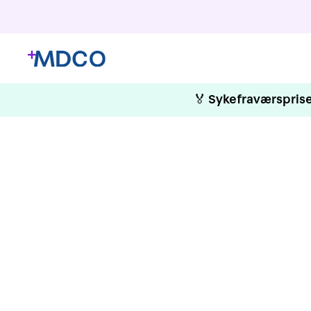
🏅
Sykefraværsprise
G
Arb