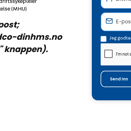
driftssykepleier
kelse (MHU)
post;
dco-dinhms.no
Jeg godtar
" knappen).