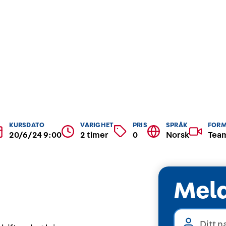
i Medco dinHMS skal ha grunnleggende kompetanse inn
der (Systematisk HMS-arbeid, psykososialt og organis
 yrkeshygiene og arbeidsmedisin/arbeidshelse) og sa
mellom disse.
KURSDATO
VARIGHET
PRIS
SPRÅK
FOR
20/6/24 9:00
2 timer
0
Norsk
Tea
Meld