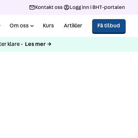
Kontakt oss
Logg inn i BHT-portalen
Om oss
Kurs
Artikler
Få tilbud
er klare -
Les mer →
t,
se -