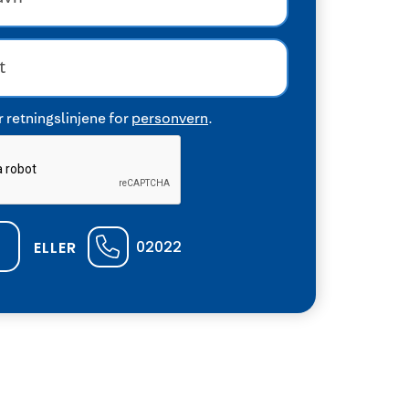
 retningslinjene for
personvern
.
02022
ELLER