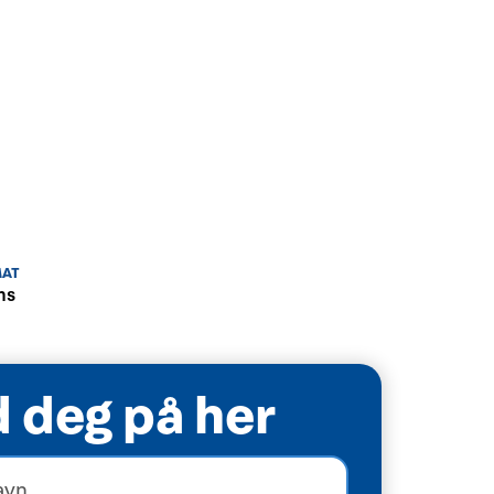
en alle 5
atorisk,
mmenhenger
MAT
ms
 deg på her