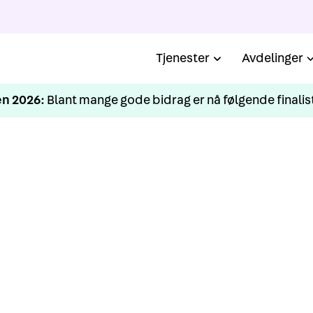
Tjenester
Avdelinger
n 2026:
Blant mange gode bidrag er nå følgende finalist
KURS
nnomgang av BHT-port
(grunnkurs)
for våre ansatte i bruk av BHT-portalen, slik at vi kan v
åre enda bedre når de tar i bruk denne tjenesten fra os