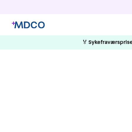
🏅
Sykefraværsprise
Gje
Internt kurs 
v