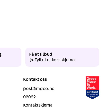
g
Få et tilbud
Fyll ut et kort skjema
Kontakt oss
post@mdco.no
02022
Kontaktskjema