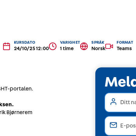
KURSDATO
VARIGHET
SPRÅK
FORMAT
24/10/25 12:00
1 time
Norsk
Teams
Meld
 BHT-portalen.
oksen.
Erik Bjørnerem