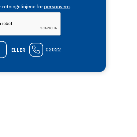
 retningslinjene for
personvern
.
02022
ELLER