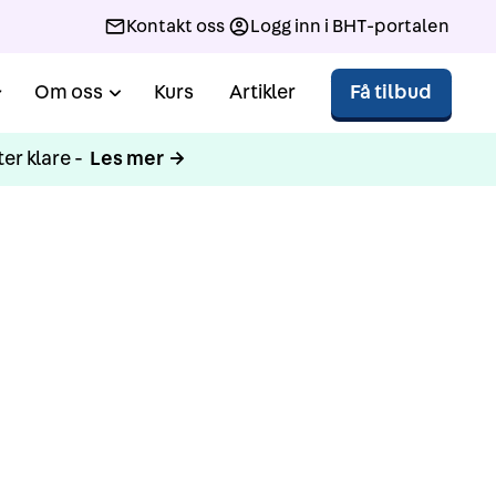
Kontakt oss
Logg inn i BHT-portalen
Om oss
Kurs
Artikler
Få tilbud
er klare -
Les mer →
alen
eilede kundene
s.