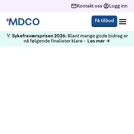
Kontakt oss
Logg inn
Få tilbud
🏅
Sykefraværsprisen 2026:
Blant mange gode bidrag er
nå følgende finalister klare -
Les mer →
KURS
Førstehjelpskurs med
spillbasert elæring og kun 1
time fysisk oppmøte HLR