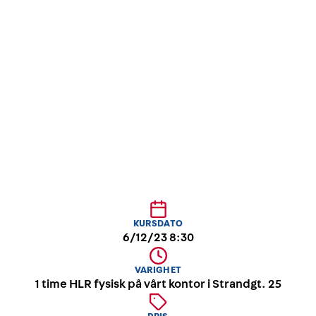
Hammerfest
Dette er et førstehjelpskurs med HLR hvor første
delen gjennomføres som spillbasert elæring og så
møter man en time for HLR trening på dukker med
sykepleier etter at man har gjennomført
elæringen.
KURSDATO
6/12/23 8:30
VARIGHET
1 time HLR fysisk på vårt kontor i Strandgt. 25