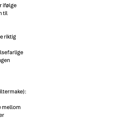
 ifølge
 til
 riktig
elsefarlige
ngen
iltermake):
ge mellom
er