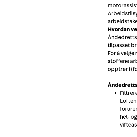
motorassist
Arbeidstils
arbeidstake
Hvordan ve
Åndedrettsv
tilpasset b
For å velge 
stoffene ar
opptrer i (
Åndedretts
Filtre
Luften 
forure
hel- og
viftea