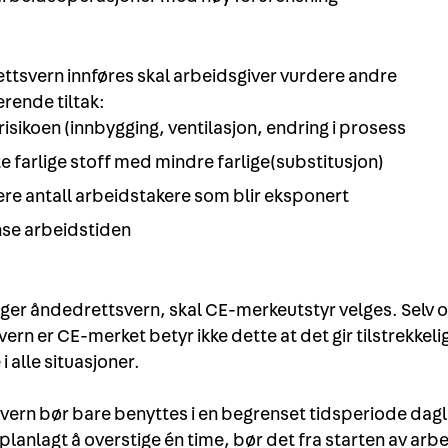
ttsvern innføres skal arbeidsgiver vurdere andre
erende tiltak:
risikoen (innbygging, ventilasjon, endring i prosess
te farlige stoff med mindre farlige(substitusjon)
re antall arbeidstakere som blir eksponert
se arbeidstiden
ger åndedrettsvern, skal CE-merkeutstyr velges. Selv 
rn er CE-merket betyr ikke dette at det gir tilstrekkeli
i alle situasjoner.
ern bør bare benyttes i en begrenset tidsperiode dagli
planlagt å overstige én time, bør det fra starten av arb