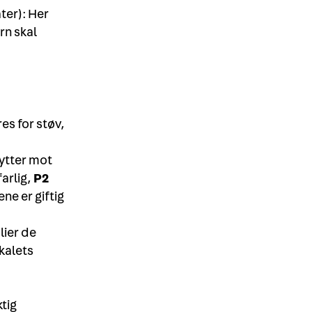
ter): Her
rn skal
es for støv,
kytter mot
farlig,
P2
ne er giftig
lier de
ikalets
ktig