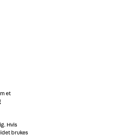
om et
g
g. Hvis
eidet brukes