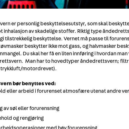
ern er personlig beskyttelsesutstyr, som skal beskytt
ot inhalasjon av skadelige stoffer. Riktig type åndedret
 gi tilstrekkelig beskyttelse. Vernet må passe til forure
tøvmasker beskytter ikke mot gass, og halvmasker besky
angel. Du skal her få en liten innføring i hvordan man v
ettsvern. Man har to hovedtyper åndedrettsvern; filt
 (trykkluft/motordrevet).
vern bør benyttes ved:
d eller arbeid i forurenset atmosfære utenat andre ver
g av søl eller forurensning
ehold og rengjøring
arbeidsoperasjoner med høy forurensning