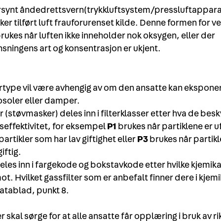
rsynt åndedrettsvern(trykkluftsystem/pressluftappara
ker tilført luft frauforurenset kilde. Denne formen for ve
brukes når luften ikke inneholder nok oksygen, eller der
nsningens art og konsentrasjon er ukjent.
tertype vil være avhengig av om den ansatte kan eksponer
osoler eller damper.
 (støvmasker) deles inn i filterklasser etter hva de bes
gseffektivitet, for eksempel
P1
brukes når partiklene er u
artikler som har lav giftighet eller
P3
brukes når partikle
iftig.
eles inn i fargekode og bokstavkode etter hvilke kjemika
t. Hvilket gassfilter som er anbefalt finner dere i kjem
atablad, punkt 8.
 skal sørge for at alle ansatte får opplæring i bruk av ri