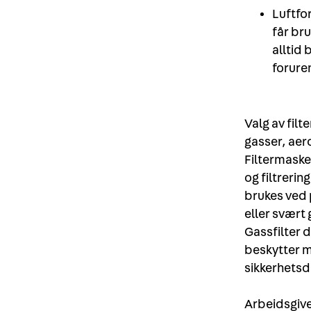
Luftfo
får bru
alltid 
forure
Valg av fil
gasser, aer
Filtermasker
og filtrerin
brukes ved p
eller svært g
Gassfilter d
beskytter mo
sikkerhetsd
Arbeidsgiver