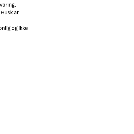
varing,
 Husk at
nlig og ikke