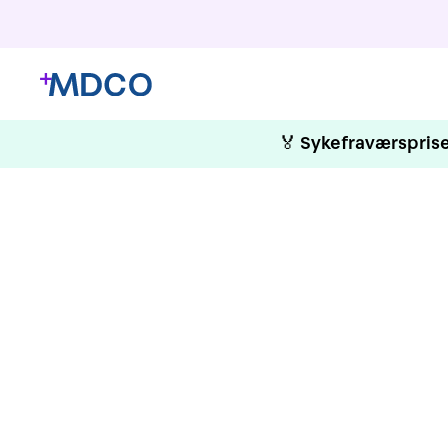
🏅
Sykefraværsprise
Ri