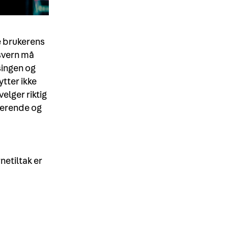
e brukerens
tsvern må
nsingen og
tter ikke
elger riktig
rerende og
netiltak er