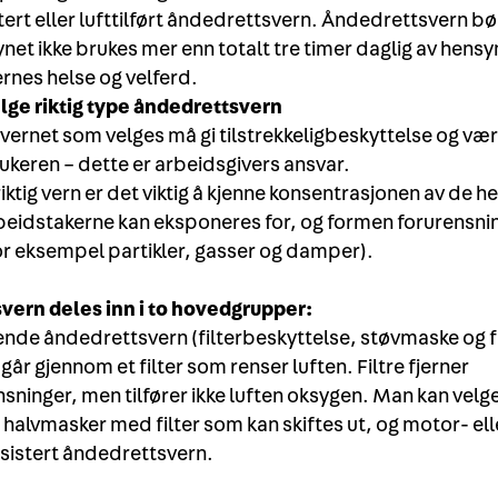
ert eller lufttilført åndedrettsvern. Åndedrettsvern bør
ynet
ikke brukes mer enn totalt tre timer daglig av hensyn
rnes helse og velferd.
lge riktig type åndedrettsvern
ernet som velges må gi tilstrekkeligbeskyttelse og være
rukeren – dette er arbeidsgivers ansvar.
riktig vern er det viktig å kjenne konsentrasjonen av de h
beidstakerne kan eksponeres for, og formen forurensni
for eksempel partikler, gasser og damper).
vern deles inn i to hovedgrupper:
rende åndedrettsvern (filterbeskyttelse, støvmaske og f
går gjennom et filter som renser luften. Filtre fjerner
nsninger, men tilfører ikke luften oksygen. Man kan vel
 halvmasker med filter som kan skiftes ut, og motor- ell
ssistert åndedrettsvern.