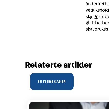
åndedrettsv
vedlikehold 
skjeggstubbe
glattbarberi
skal brukes
Relaterte artikler
SE FLERE SAKER