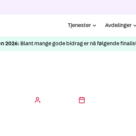
Tjenester
Avdelinger
n 2026:
Blant mange gode bidrag er nå følgende finalist
ktig valg av åndedrettsv
11/5/22
Siv Ystheim Malm