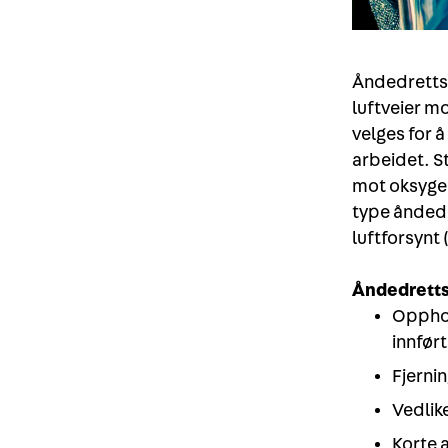
Åndedrettsv
luftveier m
velges for å
arbeidet. S
mot oksygenm
type åndedr
luftforsynt
Åndedretts
Opphol
innført
Fjernin
Vedlik
Korte 