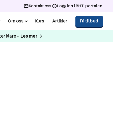
Kontakt oss
Logg inn i BHT-portalen
Om oss
Kurs
Artikler
Få tilbud
er klare -
Les mer →
ern