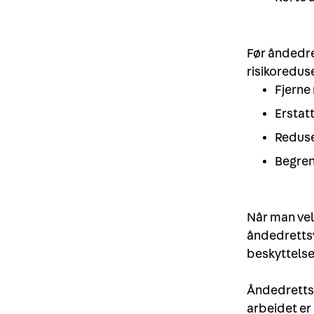
Før åndedre
risikoredus
Fjerne 
Erstat
Reduse
Begren
Når man vel
åndedrettsve
beskyttelse 
Åndedrettsv
arbeidet er 