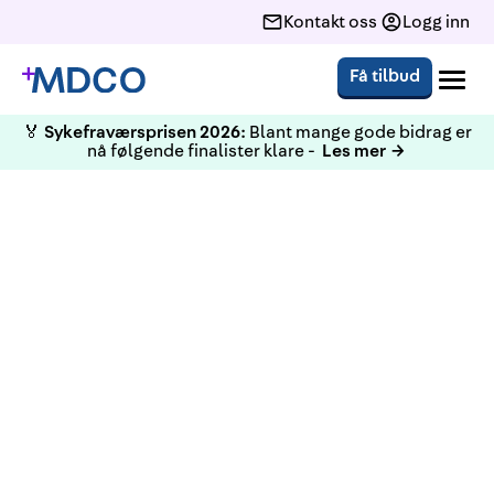
Kontakt oss
Logg inn
Få tilbud
🏅
Sykefraværsprisen 2026:
Blant mange gode bidrag er
nå følgende finalister klare -
Les mer →
Tar du en pause på
hjemmekontoret og skader
deg under lunsjen, er du ikke
så godt forsikret som du