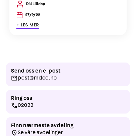
Pål Lillebø
27/9/22
+ LES MER
Send oss en e-post
post@mdco.no
Ring oss
02022
Finn nærmeste avdeling
Se våre avdelinger