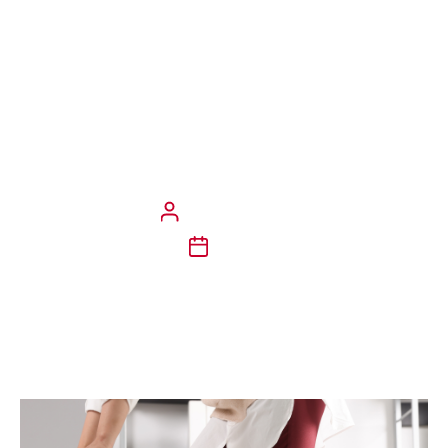
kanskje trodde. Høyesterett
har bestemt at skader under
spisepause hjemme ikke
regnes som yrkesskade og
dermed ikke dekkes av
yrkesskadeforsikringen.
Marit Nikolaisen
4/9/24