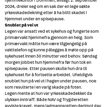
hjemmekontor? Dommen, avsagt 2. september
2024, dreier seg om en sak der en lege søkte
yrkesskadedekning etter å ha blitt skadet i
hjemmet under en spisepause.
Snublet på vei ut
Legen var ansatt ved et sykehus og fungerte som
primærvakt hjemmefra gjennom en helg. Som
primærvakt måtte hun være tilgjengelig på
vakttelefon og kunne pålegges å møte opp på
sykehuset innen 30 minutter ved behov. Søndag
morgen jobbet hun hjemmefra før hun tok en
spisepause. Etter pausen skulle hun dra til
sykehuset for å fortsette arbeidet. Uheldigvis
snublet hun på vei ut i hagen under pausen, noe
som resulterte i en varig skade på foten.
Legen mente at hun var yrkesskadedekket da
ulykken inntraff. Både NAV og Trygderetten
avviste kravet, mens lagmannsretten derimot gav