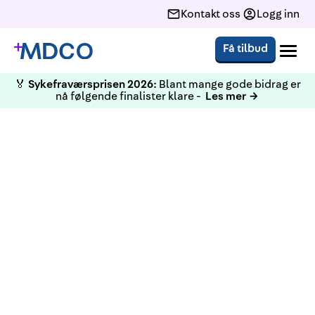
Kontakt oss
Logg inn
Få tilbud
🏅
Sykefraværsprisen 2026:
Blant mange gode bidrag er
nå følgende finalister klare -
Les mer →
Antallet som smittes av
kikhoste øker fortsatt. Ved å
vaksinere ansatte, bidrar man
til å redusere spredningen av