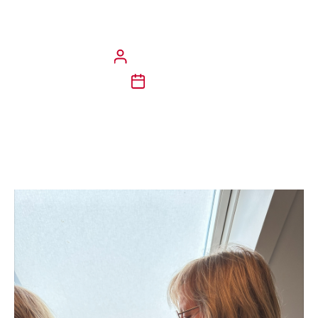
kikhoste og beskytter både
ansatte og omverden.
Marit Nikolaisen
25/7/24