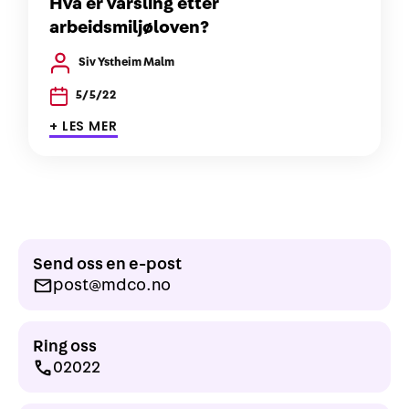
Hva er varsling etter
arbeidsmiljøloven?
Siv Ystheim Malm
5/5/22
+ LES MER
Send oss en e-post
post@mdco.no
Ring oss
02022